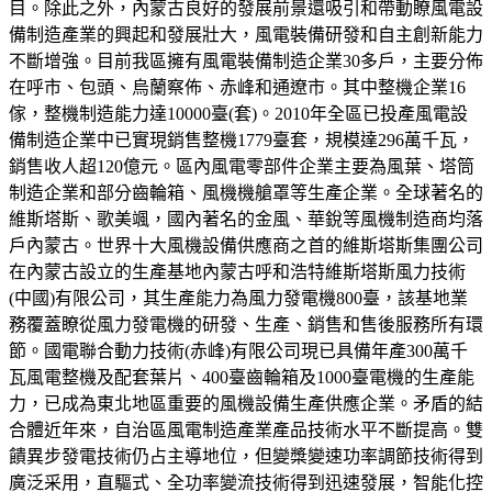
目。除此之外，內蒙古良好的發展前景還吸引和帶動瞭風電設
備制造產業的興起和發展壯大，風電裝備研發和自主創新能力
不斷增強。目前我區擁有風電裝備制造企業30多戶，主要分佈
在呼市、包頭、烏蘭察佈、赤峰和通遼市。其中整機企業16
傢，整機制造能力達10000臺(套)。2010年全區已投產風電設
備制造企業中已實現銷售整機1779臺套，規模達296萬千瓦，
銷售收人超120億元。區內風電零部件企業主要為風葉、塔筒
制造企業和部分齒輪箱、風機機艙罩等生產企業。全球著名的
維斯塔斯、歌美颯，國內著名的金風、華銳等風機制造商均落
戶內蒙古。世界十大風機設備供應商之首的維斯塔斯集團公司
在內蒙古設立的生產基地內蒙古呼和浩特維斯塔斯風力技術
(中國)有限公司，其生產能力為風力發電機800臺，該基地業
務覆蓋瞭從風力發電機的研發、生產、銷售和售後服務所有環
節。國電聯合動力技術(赤峰)有限公司現已具備年產300萬千
瓦風電整機及配套葉片、400臺齒輪箱及1000臺電機的生產能
力，已成為東北地區重要的風機設備生產供應企業。矛盾的結
合體近年來，自治區風電制造產業產品技術水平不斷提高。雙
饋異步發電技術仍占主導地位，但變槳變速功率調節技術得到
廣泛采用，直驅式、全功率變流技術得到迅速發展，智能化控