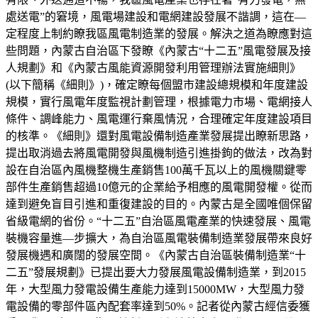
處送電”的窘境，風電場建設和電網建設發展不諧調，這在—
定程度上制約瞭我區風電制造業的發展。解決之道為瞭應對這
些問題，內蒙古自治區下發瞭《內蒙古“十二五”風電發展及接
人規劃》和《內蒙古風能資源開發利用管理辦法實施細則》
(以下簡稱《細則》)，確定瞭每個盟市建設總規模和年度建設
規模，實行風電年度監視計劃管理，根據電力市場、電網接人
條件、調峰能力、風電運行棄風情況，合理確定年度建設項目
的核準。《細則》還對風電設備制造產業發展提出瞭新思路，
提出取消過去將風電開發與風機制造引進掛鉤的做法，改為對
設在自治區內風機整機生產銷售100萬千瓦以上的風機關鍵零
部件生產銷售超過10億元的企業給予相應的風電開發權。從而
達到避免盲目引進和重復建設的目的。內蒙古是全國唯個保留
省級電網的省份。“十二五”自治區風電產業的快速發展、風電
裝機容量進—步擴大，為自治區風電裝備制造業發展帶來良好
發展機遇和廣闊的發展空間。《內蒙古自治區裝備制造業“十
二五”發展規劃》已提出要大力發展風電設備制造業，到2015
年，大型風力發電設備生產能力達到15000MW，大型風力發
電設備的零部件區內配套率達到50%。記者從內蒙古經信委獲