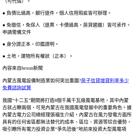
（可代償）。
● 負債比過高，銀行退件，個人信用瑕疵皆可辦理。
● 免徵信，免保人（退票，卡債過高，房貸遲繳）皆可承作。
申請需備文件
● 身分證正本，印鑑證明。
● 土地，建物所有權狀（正本）。
內容來自hexun新聞
內蒙古風電設備制造業如何突出重圍?
房子信貸增貸利率多少
免費諮詢試算
我國“十二五”期間將打造8個千萬千瓦級風電基地，其中內蒙
古就占瞭兩個，可見內蒙古在我國風電發展中的重要角色。據
內蒙古電力公司總經理張福生介紹，內蒙古在風力發電方面所
具有的任何省區都無法替代的成本、區位、資源等綜合優勢，
吸引瞭所有電力投資企業“爭先恐後”地前來投資大型風電項