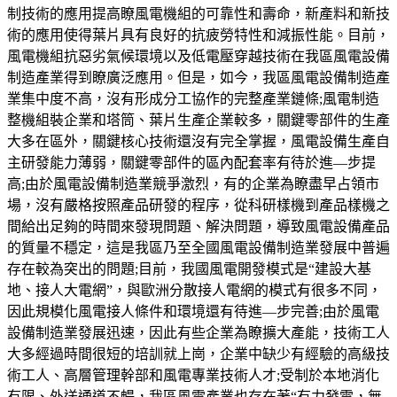
制技術的應用提高瞭風電機組的可靠性和壽命，新產料和新技
術的應用使得葉片具有良好的抗疲勞特性和減振性能。目前，
風電機組抗惡劣氣候環境以及低電壓穿越技術在我區風電設備
制造產業得到瞭廣泛應用。但是，如今，我區風電設備制造產
業集中度不高，沒有形成分工協作的完整產業鏈條;風電制造
整機組裝企業和塔筒、葉片生產企業較多，關鍵零部件的生產
大多在區外，關鍵核心技術還沒有完全掌握，風電設備生產自
主研發能力薄弱，關鍵零部件的區內配套率有待於進—步提
高;由於風電設備制造業競爭激烈，有的企業為瞭盡早占領市
場，沒有嚴格按照產品研發的程序，從科研樣機到產品樣機之
間給出足夠的時間來發現問題、解決問題，導致風電設備產品
的質量不穩定，這是我區乃至全國風電設備制造業發展中普遍
存在較為突出的問題;目前，我國風電開發模式是“建設大基
地、接人大電網”，與歐洲分散接人電網的模式有很多不同，
因此規模化風電接人條件和環境還有待進—步完善;由於風電
設備制造業發展迅速，因此有些企業為瞭擴大產能，技術工人
大多經過時間很短的培訓就上崗，企業中缺少有經驗的高級技
術工人、高層管理幹部和風電專業技術人才;受制於本地消化
有限、外送通道不暢，我區風電產業也存在著“有力發電，無