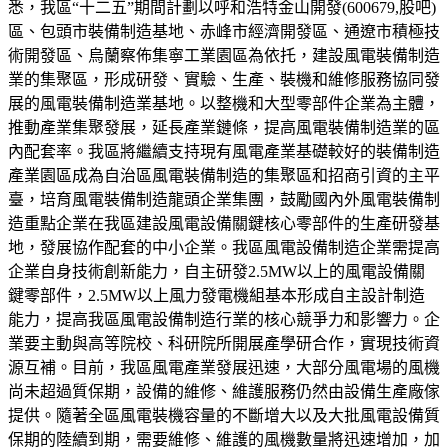
悉，我區“十二五”期間計劃以呼和浩特金山開發(600679,股吧)
區、包頭市裝備制造基地、赤峰市經濟開發區、通遼市積極技
術開發區、烏蘭察佈集寧工業園區為依托，建設風電裝備制造
業的集聚區，形成研發、實驗、生產、裝機和維修服務協同發
展的風電裝備制造業基地。以整機和大型零部件企業為主體，
推動產業集聚發展，延長產業鏈條，提高風電裝備制造業的區
內配套率。我區將繼續支持現有風電產業基礎較好的裝備制造
產業園區成為自治區風電裝備制造的集聚區和招商引資的主平
臺，培育風電裝備制造龍頭企業集團，鼓勵國內外風電裝備制
造重點企業在我區建設風電設備關鍵核心零部件的生產研發基
地，發展協作配套的中小企業。我區風電設備制造企業需提高
企業自身技術創新能力，自主研發2.5MW以上的風電設備關
鍵零部件，2.5MW以上風力發電機組基本形成自主設計制造
能力，提高我區風電設備制造行業的核心競爭力和影響力。企
業要主動與高等院校、科研院所開展產學研合作，實現技術資
源互補。目前，我區風電產業發展迅速，大部分風電場的風機
尚未超過質保期，設備的維修、維護服務仍然由設備生產廠傢
提供。隨著全區風電裝機容量的不斷增大以及大批風電設備質
保期的陸續到期，需要維修、維護的風機數量將迅速增加，加