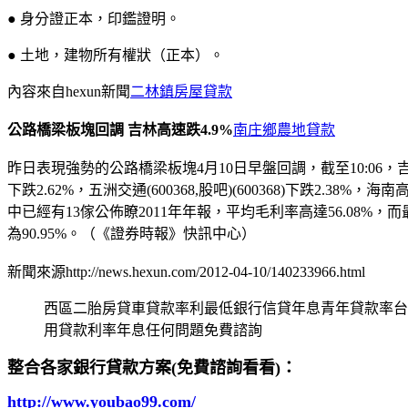
● 身分證正本，印鑑證明。
● 土地，建物所有權狀（正本）。
內容來自hexun新聞
二林鎮房屋貸款
公路橋梁板塊回調 吉林高速跌4.9%
南庄鄉農地貸款
昨日表現強勢的公路橋梁板塊4月10日早盤回調，截至10:06，吉林高速(60
下跌2.62%，五洲交通(600368,股吧)(600368)下跌2.38%，海
中已經有13傢公佈瞭2011年年報，平均毛利率高達56.08%，
為90.95%。（《證券時報》快訊中心）
新聞來源http://news.hexun.com/2012-04-10/140233966.html
西區二胎房貸車貸款率利最低銀行信貸年息青年貸款率台
用貸款利率年息任何問題免費諮詢
整合各家銀行貸款方案(免費諮詢看看)：
http://www.youbao99.com/