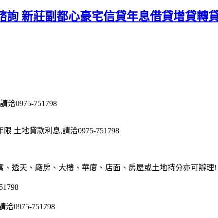
諮詢 新莊副都心豪宅信貸年息借貸增貸轉
975-751798
地貸款利息,請洽0975-751798
寓、透天、廠房、大樓、華廈、店面、房屋或土地持分亦可辦理!
1798
75-751798