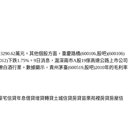
90.62萬元。其他個股方面，重慶路橋(600106,股吧)(600106)
股吧)(600012)下跌1.75%。9日消息，滬深兩市A股19傢高速公路上市公司
酒行業。數據顯示，貴州茅臺(600519,股吧)2010年的毛利率
豪宅信貸年息借貸增貸轉貸土城信貸房貸苗栗苑裡房貸房屋信