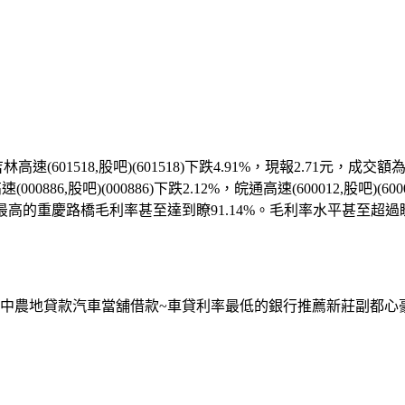
1518,股吧)(601518)下跌4.91%，現報2.71元，成交額為32
南高速(000886,股吧)(000886)下跌2.12%，皖通高速(600012,
而最高的重慶路橋毛利率甚至達到瞭91.14%。毛利率水平甚至超過瞭白
中農地貸款汽車當舖借款~車貸利率最低的銀行推薦新莊副都心