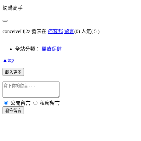
網購高手
conceivellfj2z 發表在
痞客邦
留言
(0)
人氣(
5
)
全站分類：
醫療保健
▲top
載入更多
公開留言
私密留言
發佈留言