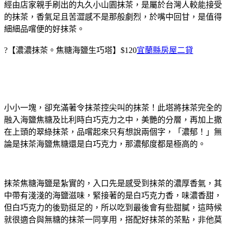
經由店家親手刷出的丸久小山園抹茶，是屬於台灣人較能接受
的抹茶，香氣足且苦澀感不是那般劇烈，於嘴中回甘，是值得
細細品嚐便的好抹茶。
?【濃濃抹茶。焦糖海鹽生巧塔】$120
宜蘭縣房屋二貸
小小一塊，卻充滿著令抹茶控尖叫的抹茶！此塔將抹茶完全的
融入海鹽焦糖及比利時白巧克力之中，美艷的分層，再加上撒
在上頭的翠綠抹茶，品嚐起來只有想說兩個字，「濃郁！」無
論是抹茶海鹽焦糖還是白巧克力，那濃郁度都是極高的。
抹茶焦糖海鹽是紮實的，入口先是感受到抹茶的濃厚香氣，其
中帶有淺淺的海鹽滋味，緊接著的是白巧克力香，味濃香甜，
但白巧克力的後勁挺足的，所以吃到最後會有些甜膩，這時候
就很適合與無糖的抹茶一同享用，搭配好抹茶的茶點，非他莫