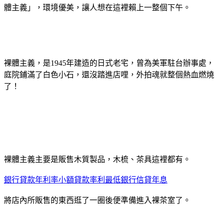
體主義」，環境優美，讓人想在這裡賴上一整個下午。
裸體主義，是1945年建造的日式老宅，曾為美軍駐台辦事處，
庭院鋪滿了白色小石，還沒踏進店哩，外拍魂就整個熱血燃燒
了！
裸體主義主要是販售木質製品，木梳、茶具這裡都有。
銀行貸款年利率小額貸款率利最低銀行信貸年息
將店內所販售的東西逛了一圈後便準備進入裸茶室了。