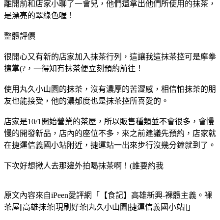
離開前和店家小聊了一會兒，他們還拿出他們所使用的抹茶，
是漂亮的翠綠色喔！
整體評價
很開心又有新的店家加入抹茶行列，這讓我這抹茶控可是摩拳
擦掌(?，一得知有抹茶便立刻預約前往！
使用丸久小山園的抹茶，沒有濃厚的苦澀感，相信怕抹茶的朋
友也能接受，他的濃郁度也是抹茶控所喜愛的。
店家是10/1開始營業的茶屋，所以販售種類並不會很多，會慢
慢的開發新品，店內的座位不多，來之前建議先預約，店家就
在捷運信義國小站附近，捷運站一出來步行沒幾分鐘就到了。
下次好想揪人去那邊外拍喝抹茶啊！(誰要約我
原文內容來自iPeen愛評網「【食記】高雄新興-裸體主義。裸
茶屋||高雄抹茶|現刷好茶|丸久小山園|捷運信義國小站||」