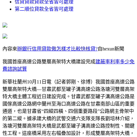
信貸貸款貸款全省皆可處理
第二順位貸款全省皆可處理
內容來
辦銀行信用貸款傲怎樣才比較快核貸?
自hexun新聞
我國首座高速公路雙層高架特大橋建設完成
建蔽率利率多少免
費諮詢試算
新華社蘭州10月11日電（記者郭剛、徐博）我國首座高速公路
雙層高架特大橋—甘肅武都至罐子溝高速公路洛塘河雙層高架
特大橋主體工程近日建設完成。甘肅武都至罐子溝高速公路是
國傢高速公路網中蘭州至海口高速公路在甘肅南部山區的重要
通道，也是甘肅省“四縱四橫、四個重要路段”公路網主骨架中
的第二縱。據承建大橋的武警交通六支隊支隊長劉培林介紹，
洛塘河雙層高架特大橋是武都至罐子溝高速公路控制性、關鍵
性工程。這座橋采用左右幅疊加設計，形成雙層高架特大橋，