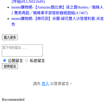
2件組(#LLN02164N)
momo購物網-【Amuzinc酷比樂】孩之寶Hasbro／蜘蛛人
2 驚奇再起／蜘蛛車手部發射器遊戲組(A7407)
momo購物網-【棉花田】米蘭-緹花雙人沙發便利套-米金
色
載入更多
公開留言
私密留言
發佈留言
請先
登入
以發表留言。
Recommended