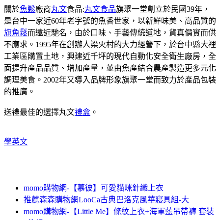
關於
魚鬆
廠商
丸文
食品:
丸文食品
旗聚一堂創立於民國39年，
是台中一家近60年老字號的魚香世家，以新鮮味美、高品質的
旗魚鬆
而遠近馳名，由於口味、手藝傳統道地，貨真價實而供
不應求。1995年在創辦人梁火村的大力經營下，於台中縣大裡
工業區購置土地，興建近千坪的現代自動化安全衛生廠房，全
面提升產品品質、增加產量，並由魚產結合農產製造更多元化
調理美食。2002年又導入品牌形象旗聚一堂而致力於產品包裝
的推廣。
送禮最佳的選擇丸文
禮盒
。
學英文
momo購物網-【慕彼】可愛貓咪針織上衣
推薦森森購物網LooCa古典巴洛克風華寢具組-大
momo購物網-【Little Me】條紋上衣+海軍藍吊帶褲 套裝